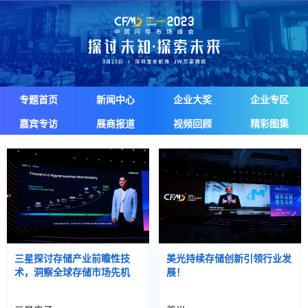
专题首页
新闻中心
企业大奖
企业专区
嘉宾专访
展商报道
视频回顾
精彩图集
三星探讨存储产业前瞻性技
美光持续存储创新引领行业发
术，洞察全球存储市场先机
展！