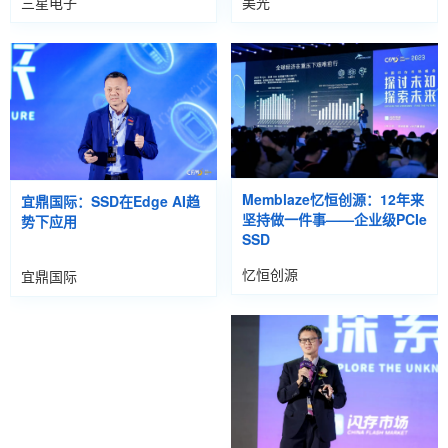
三星电子
美光
Memblaze忆恒创源：12年来
宜鼎国际：SSD在Edge AI趋
坚持做一件事——企业级PCIe
势下应用
SSD
忆恒创源
宜鼎国际