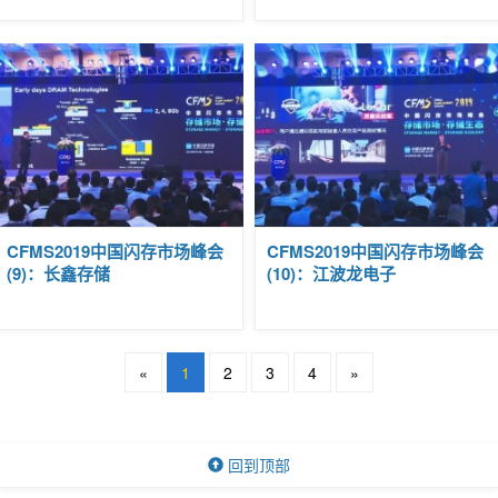
视频
回顾
|
CFMS2019中国闪存市场峰会
CFMS2019中国闪存市场峰会
2019-
(9)：长鑫存储
(10)：江波龙电子
09-25
21:45
«
1
2
3
4
»
回到顶部