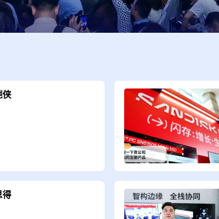
铠侠
思得