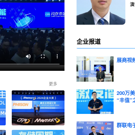
演
企业
报道
展商视
更多
200万
“丰值”
群联电子