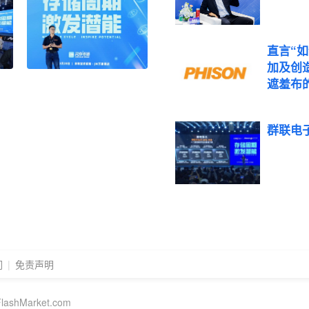
直言“
加及创
遮羞布
群联电
们
|
免责声明
hMarket.com