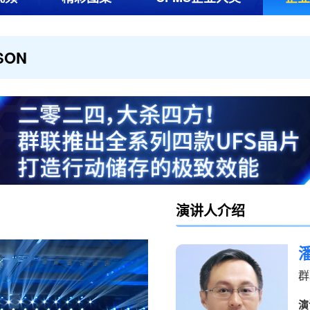
SON
演讲人
介绍
群
演